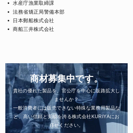
水産庁漁業取締課
法務省矯正局警備本部
日本郵船株式会社
商船三井株式会社
商材募集中です。
貴社の優れた製品を、官公庁を中心に販路拡大し
ませんか？
一般消費者には販売できない特殊な業務用製品な
ど、高い信頼と実績を誇る株式会社KURIYAにお
任せください。